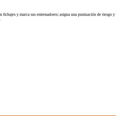
en fichajes y marca sus entrenadores; asigna una puntuación de riesgo y
.
act Info.
Our Services
s Glass Inc.
Residential Glas
rwyn IL 60402
Residential Gla
8.785.1345
Glass Shower E
nysglassinc@gmail.com
Commercial Glas
Commercial Gla
Storm Door/Wi