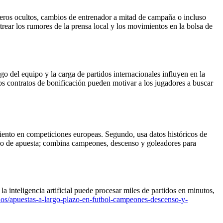
ieros ocultos, cambios de entrenador a mitad de campaña o incluso
trear los rumores de la prensa local y los movimientos en la bolsa de
go del equipo y la carga de partidos internacionales influyen en la
os contratos de bonificación pueden motivar a los jugadores a buscar
imiento en competiciones europeas. Segundo, usa datos históricos de
 tipo de apuesta; combina campeones, descenso y goleadores para
a inteligencia artificial puede procesar miles de partidos en minutos,
ulos/apuestas-a-largo-plazo-en-futbol-campeones-descenso-y-