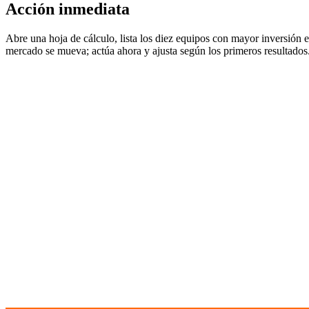
Acción inmediata
Abre una hoja de cálculo, lista los diez equipos con mayor inversión 
mercado se mueva; actúa ahora y ajusta según los primeros resultados
Cont
Tony'
Be
70
to