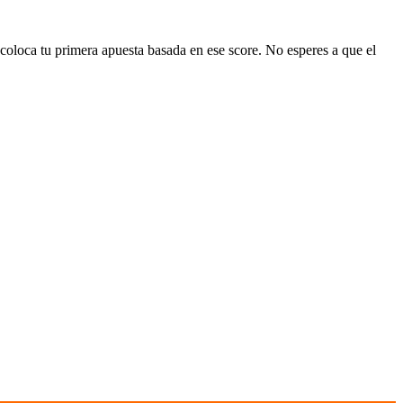
 coloca tu primera apuesta basada en ese score. No esperes a que el
:
Hours of Operation:
s Installation
Mon – Fri: 8:00am – 5:00pm
Sat – Sun: Closed
ss Repair
nclosures
s Installation
ss Repair
ndow