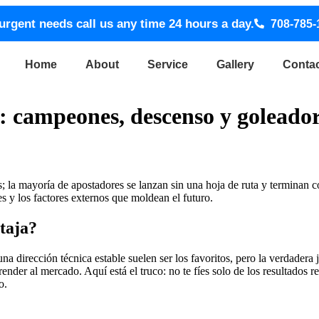
urgent needs call us any time 24 hours a day.
708-785-
Home
About
Service
Gallery
Conta
l: campeones, descenso y goleado
 la mayoría de apostadores se lanzan sin una hoja de ruta y terminan con 
es y los factores externos que moldean el futuro.
taja?
a dirección técnica estable suelen ser los favoritos, pero la verdadera j
der al mercado. Aquí está el truco: no te fíes solo de los resultados reci
o.