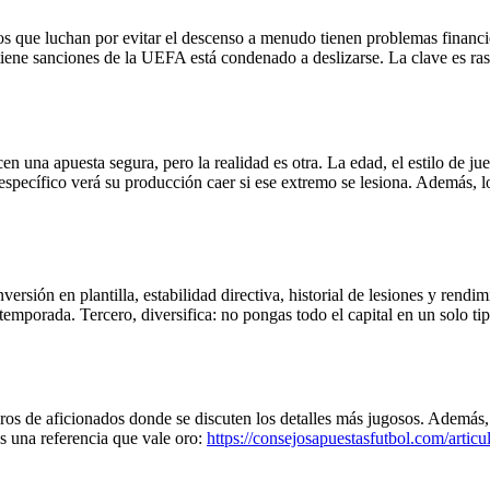
pos que luchan por evitar el descenso a menudo tienen problemas financ
 tiene sanciones de la UEFA está condenado a deslizarse. La clave es ras
 una apuesta segura, pero la realidad es otra. La edad, el estilo de jue
specífico verá su producción caer si ese extremo se lesiona. Además, l
rsión en plantilla, estabilidad directiva, historial de lesiones y rend
a temporada. Tercero, diversifica: no pongas todo el capital en un solo
ros de aficionados donde se discuten los detalles más jugosos. Además, l
es una referencia que vale oro:
https://consejosapuestasfutbol.com/artic