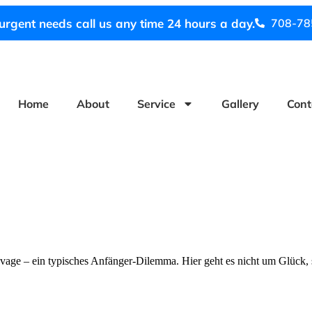
urgent needs call us any time 24 hours a day.
708-78
Home
About
Service
Gallery
Cont
en vage – ein typisches Anfänger-Dilemma. Hier geht es nicht um Glück,