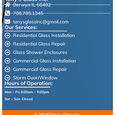
Berwyn IL 60402
708.785.1345
tonysglassinc@gmail.com
Our Services:
Residential Glass Installation
Residential Glass Repair
Glass Shower Enclosures
Commercial Glass Installation
Commercial Glass Repair
Storm Door/Window
Hours of Operation:
Mon – Fri: 8:00am – 5:00pm
Sat – Sun: Closed
© 2024Tony's Glass Inc.