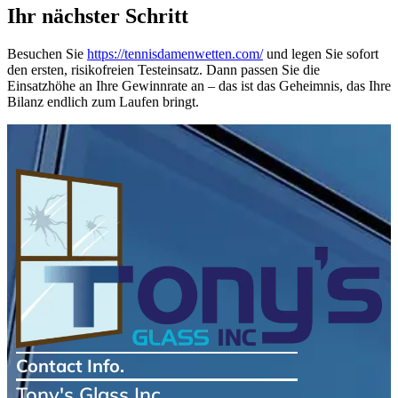
Ihr nächster Schritt
Besuchen Sie
https://tennisdamenwetten.com/
und legen Sie sofort
den ersten, risikofreien Testeinsatz. Dann passen Sie die
Einsatzhöhe an Ihre Gewinnrate an – das ist das Geheimnis, das Ihre
Bilanz endlich zum Laufen bringt.
Contact Info.
Tony's Glass Inc.