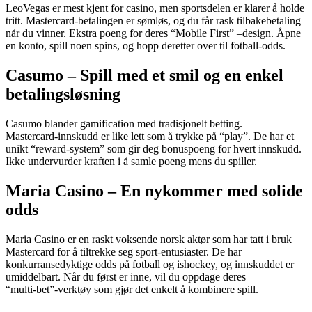
LeoVegas er mest kjent for casino, men sportsdelen er klarer å holde
tritt. Mastercard‑betalingen er sømløs, og du får rask tilbakebetaling
når du vinner. Ekstra poeng for deres “Mobile First” –design. Åpne
en konto, spill noen spins, og hopp deretter over til fotball‑odds.
Casumo – Spill med et smil og en enkel
betalingsløsning
Casumo blander gamification med tradisjonelt betting.
Mastercard‑innskudd er like lett som å trykke på “play”. De har et
unikt “reward‑system” som gir deg bonuspoeng for hvert innskudd.
Ikke undervurder kraften i å samle poeng mens du spiller.
Maria Casino – En nykommer med solide
odds
Maria Casino er en raskt voksende norsk aktør som har tatt i bruk
Mastercard for å tiltrekke seg sport‑entusiaster. De har
konkurransedyktige odds på fotball og ishockey, og innskuddet er
umiddelbart. Når du først er inne, vil du oppdage deres
“multi‑bet”‑verktøy som gjør det enkelt å kombinere spill.