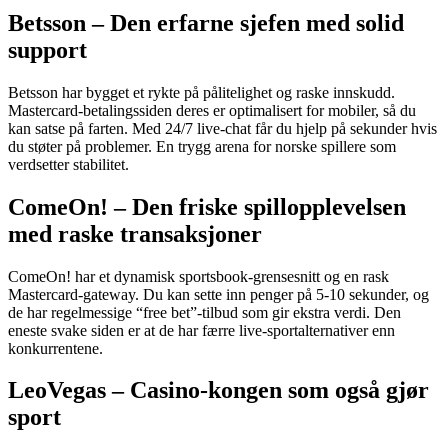
Betsson – Den erfarne sjefen med solid
support
Betsson har bygget et rykte på pålitelighet og raske innskudd.
Mastercard‑betalingssiden deres er optimalisert for mobiler, så du
kan satse på farten. Med 24/7 live‑chat får du hjelp på sekunder hvis
du støter på problemer. En trygg arena for norske spillere som
verdsetter stabilitet.
ComeOn! – Den friske spillopplevelsen
med raske transaksjoner
ComeOn! har et dynamisk sportsbook‑grensesnitt og en rask
Mastercard‑gateway. Du kan sette inn penger på 5‑10 sekunder, og
de har regelmessige “free bet”-tilbud som gir ekstra verdi. Den
eneste svake siden er at de har færre live‑sportalternativer enn
konkurrentene.
LeoVegas – Casino‑kongen som også gjør
sport