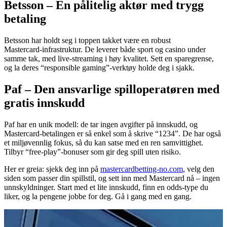
Betsson – En pålitelig aktør med trygg
betaling
Betsson har holdt seg i toppen takket være en robust
Mastercard‑infrastruktur. De leverer både sport og casino under
samme tak, med live‑streaming i høy kvalitet. Sett en sparegrense,
og la deres “responsible gaming”-verktøy holde deg i sjakk.
Paf – Den ansvarlige spilloperatøren med
gratis innskudd
Paf har en unik modell: de tar ingen avgifter på innskudd, og
Mastercard‑betalingen er så enkel som å skrive “1234”. De har også
et miljøvennlig fokus, så du kan satse med en ren samvittighet.
Tilbyr “free‑play”‑bonuser som gir deg spill uten risiko.
Her er greia: sjekk deg inn på
mastercardbetting-no.com
, velg den
siden som passer din spillstil, og sett inn med Mastercard nå – ingen
unnskyldninger. Start med et lite innskudd, finn en odds‑type du
liker, og la pengene jobbe for deg. Gå i gang med en gang.